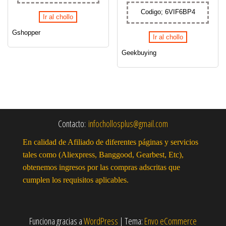
Codigo; 6VIF6BP4
Ir al chollo
Gshopper
Ir al chollo
Geekbuying
Contacto:
infochollosplus@gmail.com
En calidad de Afiliado de diferentes páginas y servicios
tales como (Aliexpress, Banggood, Gearbest, Etc),
obtenemos ingresos por las compras adscritas que
cumplen los requisitos aplicables.
Funciona gracias a
WordPress
|
Tema:
Envo eCommerce