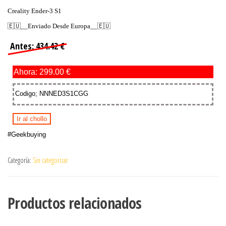
Creality Ender-3 S1
🇪🇺__Enviado Desde Europa__🇪🇺
Antes: 434.42 €
Ahora: 299.00 €
Codigo; NNNED3S1CGG
Ir al chollo
#Geekbuying
Categoría:
Sin categorizar
Productos relacionados