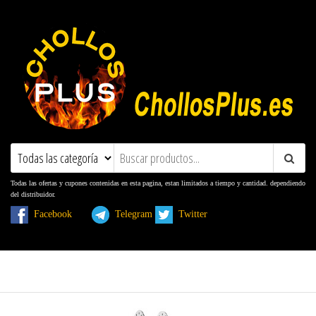
ChollosPlus.es
Ofertas, Promociones, Descuentos y
Cupones
Todas las ofertas y cupones contenidas en esta pagina, estan limitados a tiempo y cantidad. dependiendo
del distribuidor.
Facebook
Telegram
Twitter