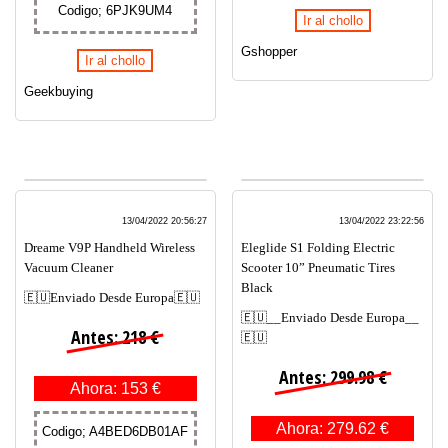
Codigo; 6PJK9UM4
Ir al chollo
Gshopper
Ir al chollo
Geekbuying
13/04/2022 20:56:27
13/04/2022 23:22:56
Dreame V9P Handheld Wireless
Eleglide S1 Folding Electric
Vacuum Cleaner
Scooter 10” Pneumatic Tires
Black
🇪🇺Enviado Desde Europa🇪🇺
🇪🇺__Enviado Desde Europa__
Antes: 218 €
🇪🇺
Antes: 299.98 €
Ahora: 153 €
Ahora: 279.62 €
Codigo; A4BED6DB01AF