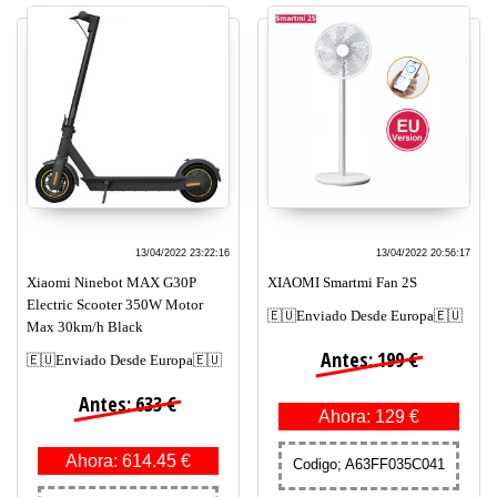
13/04/2022 23:22:16
13/04/2022 20:56:17
Xiaomi Ninebot MAX G30P
XIAOMI Smartmi Fan 2S
Electric Scooter 350W Motor
🇪🇺Enviado Desde Europa🇪🇺
Max 30km/h Black
Antes: 199 €
🇪🇺Enviado Desde Europa🇪🇺
Antes: 633 €
Ahora: 129 €
Ahora: 614.45 €
Codigo; A63FF035C041