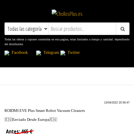
ChollosPlus.es
Ofertas, Promociones, Descuentos y
Cupones
Todas las ofertas y cupones contenidas en esta pagina, estan limitados a tiempo y cantidad. dependiendo
del distribuidor.
Facebook
Telegram
Twitter
13/04/2022 20:56:47
ROIDMI EVE Plus Smart Robot Vacuum Cleaners
🇪🇺Enviado Desde Europa🇪🇺
Antes: 465 €