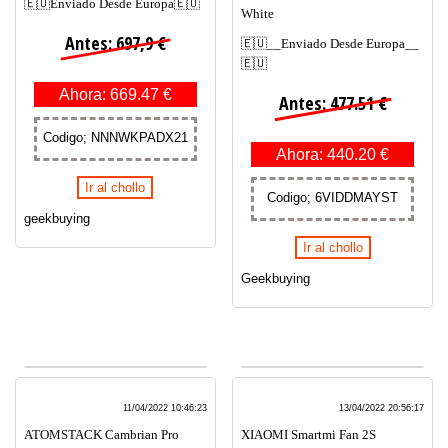
🇪🇺Enviado Desde Europa🇪🇺
White
Antes: 697,9 €
🇪🇺__Enviado Desde Europa__
🇪🇺
Ahora: 669.47 €
Antes: 477.51 €
Codigo; NNNWKPADX21
Ahora: 440.20 €
Ir al chollo
Codigo; 6VIDDMAYST
geekbuying
Ir al chollo
Geekbuying
11/04/2022 10:46:23
13/04/2022 20:56:17
ATOMSTACK Cambrian Pro
XIAOMI Smartmi Fan 2S