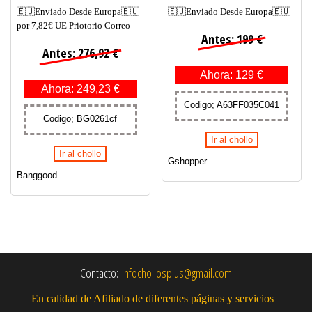
🇪🇺Enviado Desde Europa🇪🇺
🇪🇺Enviado Desde Europa🇪🇺
por 7,82€ UE Priotorio Correo
Antes: 199 €
Antes: 276,92 €
Ahora: 129 €
Ahora: 249,23 €
Codigo; A63FF035C041
Codigo; BG0261cf
Ir al chollo
Ir al chollo
Gshopper
Banggood
Contacto:
infochollosplus@gmail.com
En calidad de Afiliado de diferentes páginas y servicios