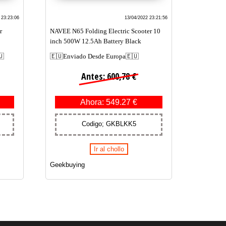
 23:23:06
13/04/2022 23:21:56
r
NAVEE N65 Folding Electric Scooter 10
inch 500W 12.5Ah Battery Black
🇺
🇪🇺Enviado Desde Europa🇪🇺
Antes: 600,78 €
Ahora: 549.27 €
Codigo; GKBLKK5
Ir al chollo
Geekbuying