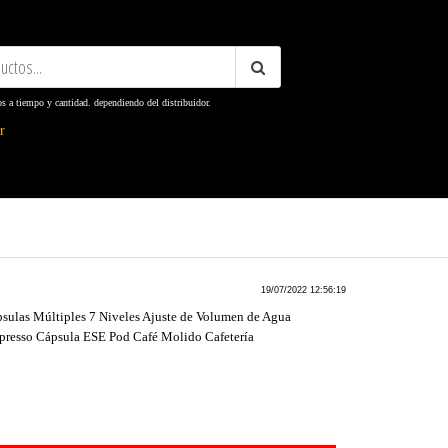
os a tiempo y cantidad. dependiendo del distribuidor.
ter
19/07/2022 12:56:19
ulas Múltiples 7 Niveles Ajuste de Volumen de Agua
spresso Cápsula ESE Pod Café Molido Cafetería