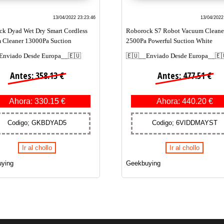
13/04/2022 23:23:46
13/04/2022
k Dyad Wet Dry Smart Cordless
Roborock S7 Robot Vacuum Cleane
 Cleaner 13000Pa Suction
2500Pa Powerful Suction White
Enviado Desde Europa__🇪🇺
🇪🇺__Enviado Desde Europa__🇪
Antes: 358.13 €
Antes: 477.51 €
Ahora: 330.15 €
Ahora: 440.20 €
Codigo; GKBDYAD5
Codigo; 6VIDDMAYST
Ir al chollo
Ir al chollo
ying
Geekbuying