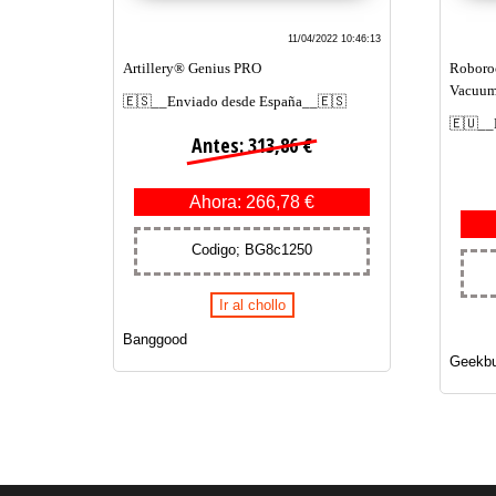
11/04/2022 10:46:13
Artillery® Genius PRO
Roboroc
Vacuum
🇪🇸__Enviado desde España__🇪🇸
🇪🇺__
Antes: 313,86 €
Ahora: 266,78 €
Codigo; BG8c1250
Ir al chollo
Banggood
Geekbu