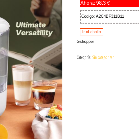
Ahora: 98,3 €
Codigo; A2C4BF311B11
Ir al chollo
Gshopper
Categoría:
Sin categorizar