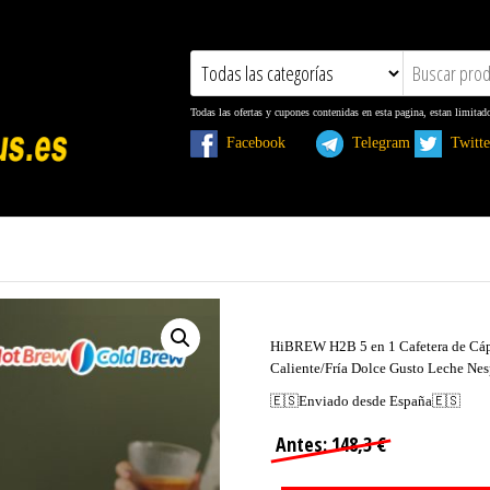
Todas las ofertas y cupones contenidas en esta pagina, estan limitad
Facebook
Telegram
Twit
HiBREW H2B 5 en 1 Cafetera de Cáps
Caliente/Fría Dolce Gusto Leche Ne
🇪🇸Enviado desde España🇪🇸
Antes: 148,3 €