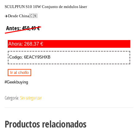
SCULPFUN S10 10W Conjunto de módulos láser
✈️Desde China🇨🇳
Antes: 450,49 €
Ahora: 268,37 €
Codigo; 6EACY9SHXB
Ir al chollo
#Geekbuying
Categoría:
Sin categorizar
Productos relacionados