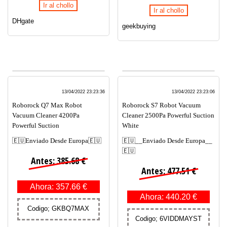
Ir al chollo
Ir al chollo
DHgate
geekbuying
13/04/2022 23:23:36
13/04/2022 23:23:06
Roborock Q7 Max Robot
Roborock S7 Robot Vacuum
Vacuum Cleaner 4200Pa
Cleaner 2500Pa Powerful Suction
Powerful Suction
White
🇪🇺Enviado Desde Europa🇪🇺
🇪🇺__Enviado Desde Europa__
🇪🇺
Antes: 385.68 €
Antes: 477.51 €
Ahora: 357.66 €
Ahora: 440.20 €
Codigo; GKBQ7MAX
Codigo; 6VIDDMAYST