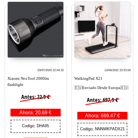
03/07/2020 22:04:32
13/04/2022 23:53:04
Xiaomi NexTool 2000lm
WalkingPad X21
flashlight
🇪🇺Enviado Desde Europa🇪🇺
Antes: 22.9 €
Antes: 697,9 €
Ahora: 20.69 €
Ahora: 669.47 €
Codigo; DHAll5
Codigo; NNNWKPADX21