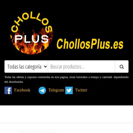
ChollosPlus.es
Ofertas, Promociones, Descuentos y
Cupones
Todas las ofertas y cupones contenidas en esta pagina, estan limitados a tiempo y cantidad. dependiendo
del distribuidor.
Facebook
Telegram
Twitter