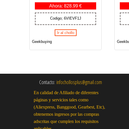
Ahora: 828.99 €
Codigo; 6VIEVF1J
Ir al chollo
Geekbuying
Geekbu
Contacto:
infochollosplus@gmail.com
En calidad de Afiliado de diferentes
páginas y servicios tales como
(Aliexpress, Banggood, Gearbest, Etc),
obtenemos ingresos por las compras
adscritas que cumplen los requisitos
aplicables.