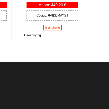
Ahora: 440.20 €
Codigo; 6VIDDMAYST
Ir al chollo
Geekbuying