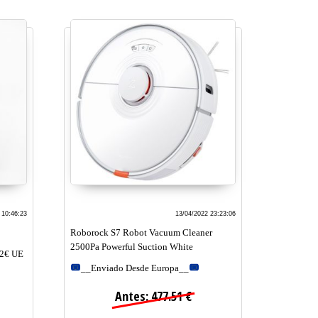
 10:46:23
13/04/2022 23:23:06
Roborock S7 Robot Vacuum Cleaner
2500Pa Powerful Suction White
82€ UE
__Enviado Desde Europa__
Antes: 477.51 €