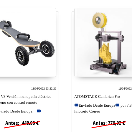
13/04/2022 23:22:26
11/04/2022
V3 Versión monopatín eléctrico
ATOMSTACK Cambrian Pro
reno con control remoto
Enviado Desde Europa
por 7,
viado Desde Europa__
Priotorio Correo
Antes: 449.96 €
Antes: 276,92 €