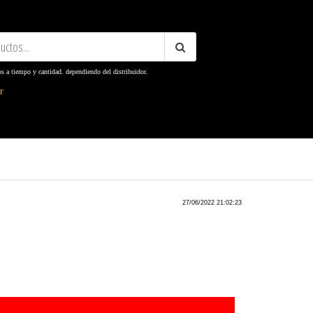
os a tiempo y cantidad. dependiendo del distribuidor.
ter
27/06/2022 21:02:23