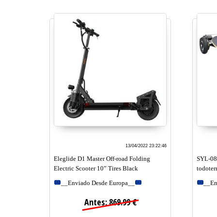
13/04/2022 23:22:46
Eleglide D1 Master Off-road Folding
SYL-08 
Electric Scooter 10” Tires Black
todoter
__Enviado Desde Europa__
__En
Antes: 869.99 €