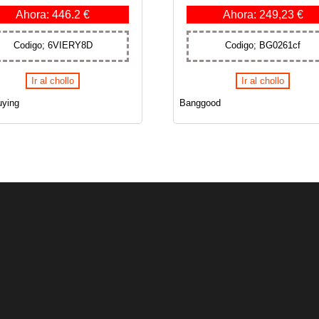
Ahora: 446.2 €
Ahora: 249,23 €
Codigo; 6VIERY8D
Codigo; BG0261cf
Ir al chollo
Ir al chollo
ying
Banggood