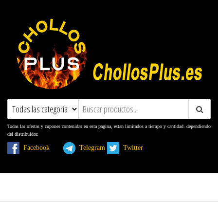
ChollosPlus.es
Ofertas, Promociones, Descuentos y
Cupones
Todas las ofertas y cupones contenidas en esta pagina, estan limitados a tiempo y cantidad. dependiendo
del distribuidor.
Facebook
Telegram
Twitter