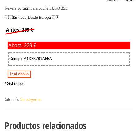
27/06/2022 18:45:49
Nevera portátil para coche LUKO 35L
🇪🇺Enviado Desde Europa🇪🇺
Antes: 299 €
Ahora: 239 €
Codigo; A1D38761A55A
Ir al chollo
#Gshopper
Categoría:
Sin categorizar
Productos relacionados