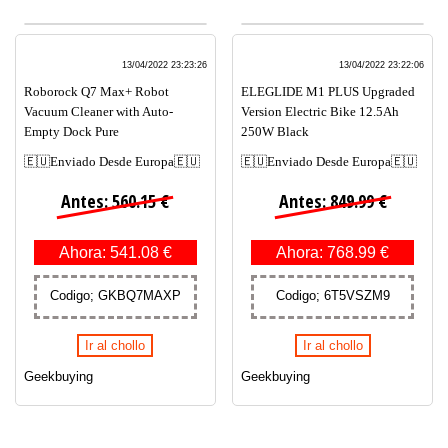
13/04/2022 23:23:26
13/04/2022 23:22:06
Roborock Q7 Max+ Robot
ELEGLIDE M1 PLUS Upgraded
Vacuum Cleaner with Auto-
Version Electric Bike 12.5Ah
Empty Dock Pure
250W Black
🇪🇺Enviado Desde Europa🇪🇺
🇪🇺Enviado Desde Europa🇪🇺
Antes: 560.15 €
Antes: 849.99 €
Ahora: 541.08 €
Ahora: 768.99 €
Codigo; GKBQ7MAXP
Codigo; 6T5VSZM9
Ir al chollo
Ir al chollo
Geekbuying
Geekbuying