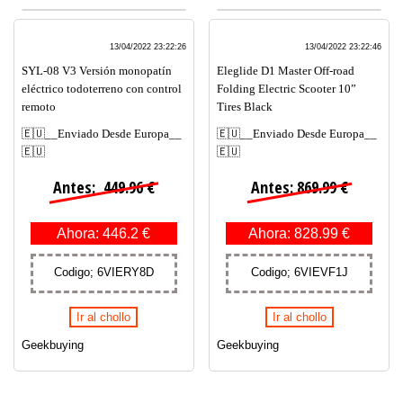
13/04/2022 23:22:26
13/04/2022 23:22:46
SYL-08 V3 Versión monopatín
Eleglide D1 Master Off-road
eléctrico todoterreno con control
Folding Electric Scooter 10”
remoto
Tires Black
🇪🇺__Enviado Desde Europa__
🇪🇺__Enviado Desde Europa__
🇪🇺
🇪🇺
Antes: 449.96 €
Antes: 869.99 €
Ahora: 446.2 €
Ahora: 828.99 €
Codigo; 6VIERY8D
Codigo; 6VIEVF1J
Ir al chollo
Ir al chollo
Geekbuying
Geekbuying