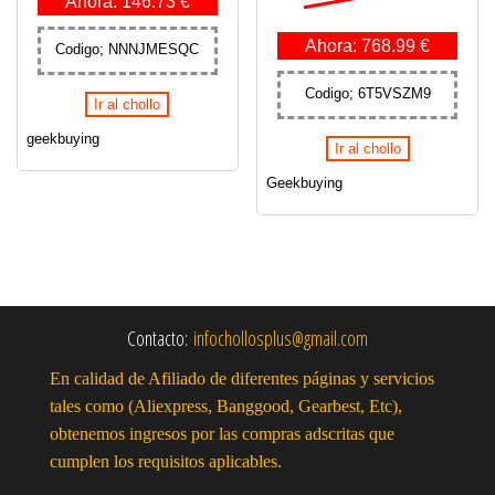
Ahora: 146.73 €
Ahora: 768.99 €
Codigo; NNNJMESQC
Codigo; 6T5VSZM9
Ir al chollo
geekbuying
Ir al chollo
Geekbuying
Contacto:
infochollosplus@gmail.com
En calidad de Afiliado de diferentes páginas y servicios
tales como (Aliexpress, Banggood, Gearbest, Etc),
obtenemos ingresos por las compras adscritas que
cumplen los requisitos aplicables.