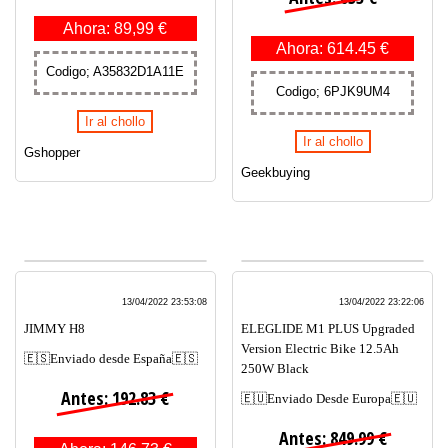
Ahora: 89,99 €
Ahora: 614.45 €
Codigo; A35832D1A11E
Codigo; 6PJK9UM4
Ir al chollo
Ir al chollo
Gshopper
Geekbuying
13/04/2022 23:53:08
13/04/2022 23:22:06
JIMMY H8
ELEGLIDE M1 PLUS Upgraded
Version Electric Bike 12.5Ah
🇪🇸Enviado desde España🇪🇸
250W Black
Antes: 192.83 €
🇪🇺Enviado Desde Europa🇪🇺
Antes: 849.99 €