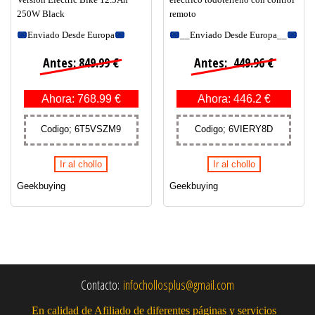
250W Black
remoto
Enviado Desde Europa
__Enviado Desde Europa__
Antes: 849.99 €
Antes: 449.96 €
Ahora: 768.99 €
Ahora: 446.2 €
Codigo; 6T5VSZM9
Codigo; 6VIERY8D
Ir al chollo
Ir al chollo
Geekbuying
Geekbuying
Contacto:
infochollosplus@gmail.com
En calidad de Afiliado de diferentes páginas y servicios