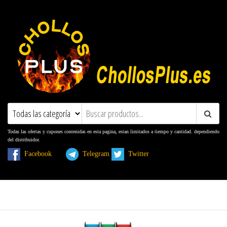
ChollosPlus.es
Ofertas, Promociones, Descuentos y
Cupones
Todas las ofertas y cupones contenidas en esta pagina, estan limitados a tiempo y cantidad. dependiendo
del distribuidor.
Facebook
Telegram
Twitter