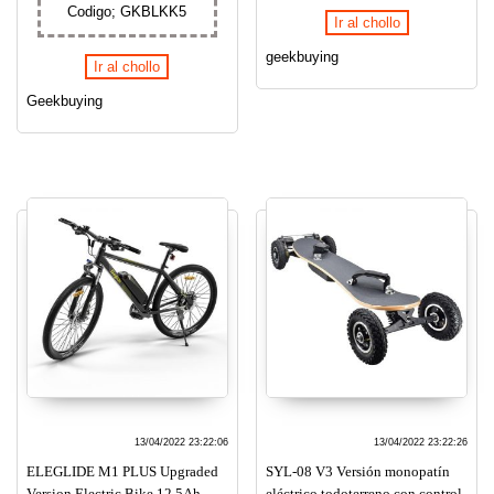
Codigo; GKBLKK5
Ir al chollo
geekbuying
Ir al chollo
Geekbuying
13/04/2022 23:22:06
13/04/2022 23:22:26
ELEGLIDE M1 PLUS Upgraded
SYL-08 V3 Versión monopatín
Version Electric Bike 12.5Ah
eléctrico todoterreno con control