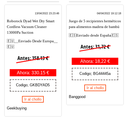
13/04/2022 23:23:46
04/04/2022 19:12:18
Roborock Dyad Wet Dry Smart
Juego de 5 recipientes herméticos
Cordless Vacuum Cleaner
para alimentos madera de bambú
13000Pa Suction
🇪🇸Enviado desde España🇪🇸
🇪🇺__Enviado Desde Europa__
Antes: 31,72 €
🇪🇺
Antes: 358.13 €
Ahora: 18,22 €
Ahora: 330.15 €
Codigo; BG44445a
Codigo; GKBDYAD5
Ir al chollo
Banggood
Ir al chollo
Geekbuying