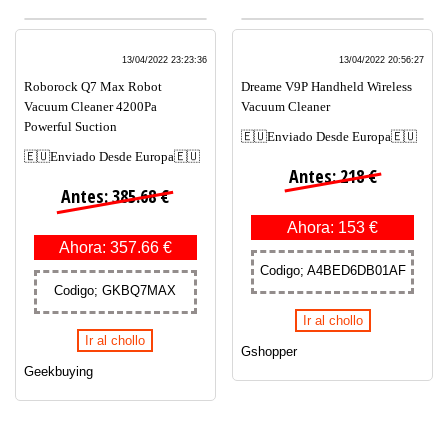
13/04/2022 23:23:36
13/04/2022 20:56:27
Roborock Q7 Max Robot
Dreame V9P Handheld Wireless
Vacuum Cleaner 4200Pa
Vacuum Cleaner
Powerful Suction
🇪🇺Enviado Desde Europa🇪🇺
🇪🇺Enviado Desde Europa🇪🇺
Antes: 218 €
Antes: 385.68 €
Ahora: 153 €
Ahora: 357.66 €
Codigo; A4BED6DB01AF
Codigo; GKBQ7MAX
Ir al chollo
Ir al chollo
Gshopper
Geekbuying