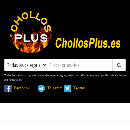
ChollosPlus.es
Ofertas, Promociones, Descuentos y
Cupones
Todas las ofertas y cupones contenidas en esta pagina, estan limitados a tiempo y cantidad. dependiendo
del distribuidor.
Facebook
Telegram
Twitter