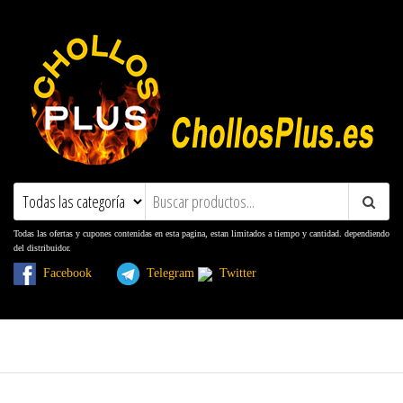
ChollosPlus.es
Ofertas, Promociones, Descuentos y
Cupones
Todas las ofertas y cupones contenidas en esta pagina, estan limitados a tiempo y cantidad. dependiendo
del distribuidor.
Facebook
Telegram
Twitter