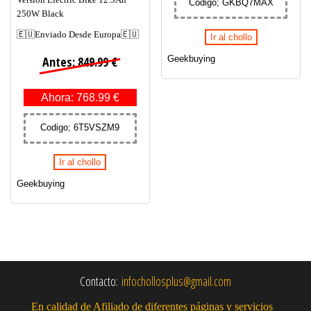
Codigo; GKBQ7MAX
250W Black
🇪🇺Enviado Desde Europa🇪🇺
Ir al chollo
Geekbuying
Antes: 849.99 €
Ahora: 768.99 €
Codigo; 6T5VSZM9
Ir al chollo
Geekbuying
Contacto:
infochollosplus@gmail.com
En calidad de Afiliado de diferentes páginas y servicios