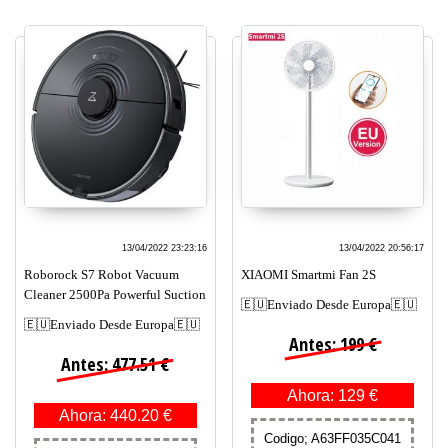
13/04/2022 23:23:16
13/04/2022 20:56:17
Roborock S7 Robot Vacuum
XIAOMI Smartmi Fan 2S
Cleaner 2500Pa Powerful Suction
🇪🇺Enviado Desde Europa🇪🇺
🇪🇺Enviado Desde Europa🇪🇺
Antes: 199 €
Antes: 477.51 €
Ahora: 129 €
Ahora: 440.20 €
Codigo; A63FF035C041