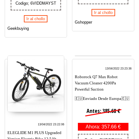
Codigo; 6VIDDMAYST
Ir al chollo
Ir al chollo
Gshopper
Geekbuying
13/04/2022 23:23:36
Roborock Q7 Max Robot
Vacuum Cleaner 4200Pa
Powerful Suction
🇪🇺Enviado Desde Europa🇪🇺
Antes: 385.68 €
13/04/2022 23:22:06
Ahora: 357.66 €
ELEGLIDE M1 PLUS Upgraded
Version Electric Bike 12.5Ah