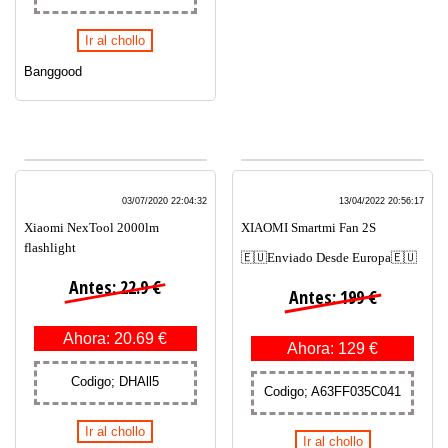
Ir al chollo
Banggood
03/07/2020 22:04:32
13/04/2022 20:56:17
Xiaomi NexTool 2000lm
XIAOMI Smartmi Fan 2S
flashlight
🇪🇺Enviado Desde Europa🇪🇺
Antes: 22.9 €
Antes: 199 €
Ahora: 20.69 €
Ahora: 129 €
Codigo; DHAll5
Codigo; A63FF035C041
Ir al chollo
Ir al chollo