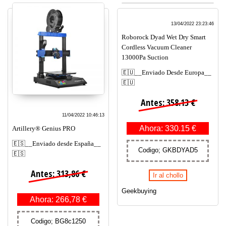
13/04/2022 23:23:46
Roborock Dyad Wet Dry Smart
Cordless Vacuum Cleaner
13000Pa Suction
🇪🇺__Enviado Desde Europa__
🇪🇺
Antes: 358.13 €
11/04/2022 10:46:13
Ahora: 330.15 €
Artillery® Genius PRO
🇪🇸__Enviado desde España__
Codigo; GKBDYAD5
🇪🇸
Antes: 313,86 €
Ir al chollo
Geekbuying
Ahora: 266,78 €
Codigo; BG8c1250