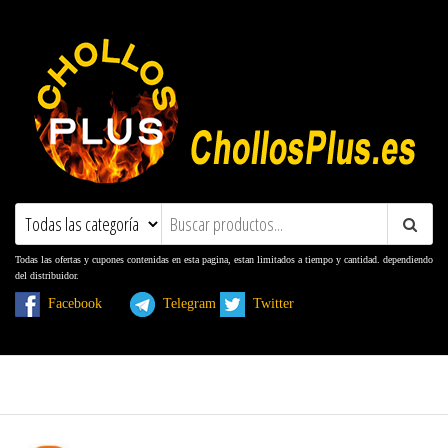
ChollosPlus.es
Ofertas, Promociones, Descuentos y
Cupones
Todas las ofertas y cupones contenidas en esta pagina, estan limitados a tiempo y cantidad. dependiendo
del distribuidor.
Facebook
Telegram
Twitter