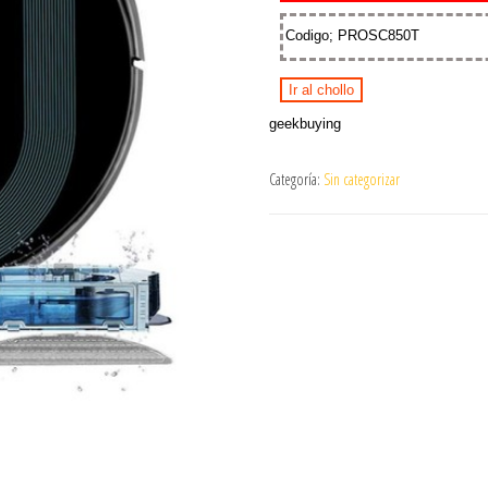
Codigo; PROSC850T
Ir al chollo
geekbuying
Categoría:
Sin categorizar