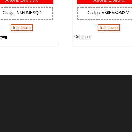
Codigo; NNNJMESQC
Codigo; AB6EA84B43A1
Ir al chollo
Ir al chollo
ying
Gshopper