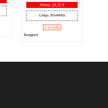
Ahora: 18,22 €
Codigo; BG44445a
Ir al chollo
Banggood