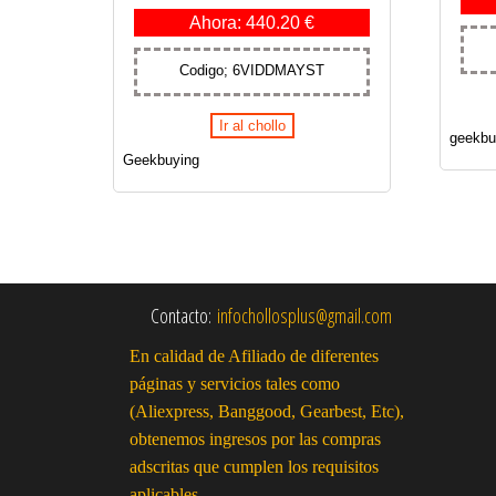
Ahora: 440.20 €
Codigo; 6VIDDMAYST
Ir al chollo
geekbu
Geekbuying
Contacto:
infochollosplus@gmail.com
En calidad de Afiliado de diferentes
páginas y servicios tales como
(Aliexpress, Banggood, Gearbest, Etc),
obtenemos ingresos por las compras
adscritas que cumplen los requisitos
aplicables.