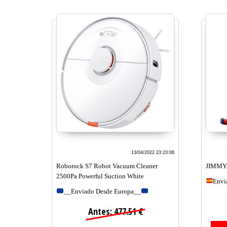
13/04/2022 23:23:06
Roborock S7 Robot Vacuum Cleaner
JIMMY
2500Pa Powerful Suction White
Envi
__Enviado Desde Europa__
Antes: 477.51 €