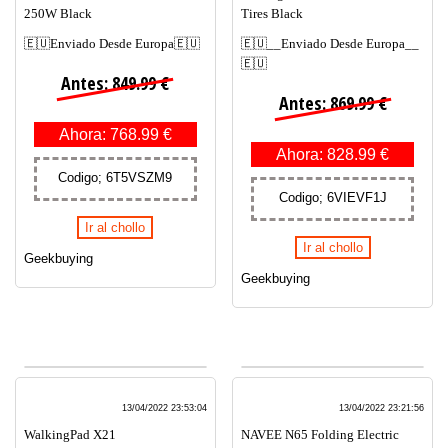
250W Black
Tires Black
🇪🇺Enviado Desde Europa🇪🇺
🇪🇺__Enviado Desde Europa__
🇪🇺
Antes: 849.99 €
Antes: 869.99 €
Ahora: 768.99 €
Ahora: 828.99 €
Codigo; 6T5VSZM9
Codigo; 6VIEVF1J
Ir al chollo
Ir al chollo
Geekbuying
Geekbuying
13/04/2022 23:53:04
13/04/2022 23:21:56
WalkingPad X21
NAVEE N65 Folding Electric