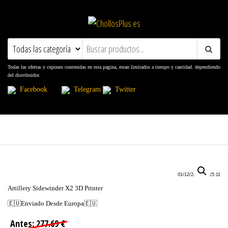
ChollosPlus.es
Ofertas, Promociones, Descuentos y
Cupones
Todas las ofertas y cupones contenidas en esta pagina, estan limitados a tiempo y cantidad. dependiendo
del distribuidor.
Facebook
Telegram
Twitter
01/12/2022 13:25:11
Artillery Sidewinder X2 3D Printer
🇪🇺Enviado Desde Europa🇪🇺
Antes: 277.69 €