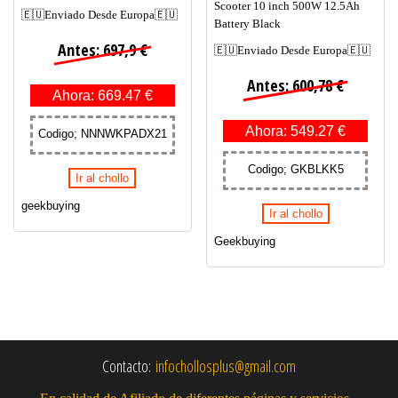
Scooter 10 inch 500W 12.5Ah
🇪🇺Enviado Desde Europa🇪🇺
Battery Black
Antes: 697,9 €
🇪🇺Enviado Desde Europa🇪🇺
Antes: 600,78 €
Ahora: 669.47 €
Ahora: 549.27 €
Codigo; NNNWKPADX21
Codigo; GKBLKK5
Ir al chollo
geekbuying
Ir al chollo
Geekbuying
Contacto:
infochollosplus@gmail.com