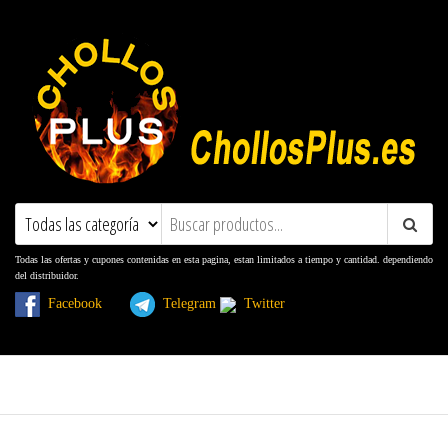
ChollosPlus.es
Ofertas, Promociones, Descuentos y
Cupones
Todas las ofertas y cupones contenidas en esta pagina, estan limitados a tiempo y cantidad. dependiendo
del distribuidor.
Facebook
Telegram
Twitter