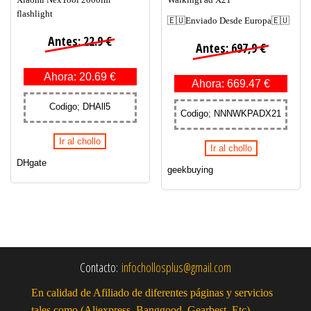
flashlight
🇪🇺Enviado Desde Europa🇪🇺
Antes: 22.9 €
Antes: 697,9 €
Ahora: 20.69 €
Ahora: 669.47 €
Codigo; DHAll5
Codigo; NNNWKPADX21
Ir al chollo
Ir al chollo
DHgate
geekbuying
Contacto:
infochollosplus@gmail.com
En calidad de Afiliado de diferentes páginas y servicios
tales como (Aliexpress, Banggood, Gearbest, Etc),