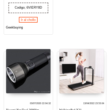
Codigo; 6VIERY8D
Ir al chollo
Geekbuying
03/07/2020 22:04:32
13/04/2022 23:53:04
Xiaomi NexTool 2000lm
WalkingPad X21