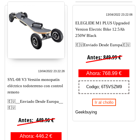
13/04/2022 23:22:06
ELEGLIDE M1 PLUS Upgraded
Version Electric Bike 12.5Ah
250W Black
🇪🇺Enviado Desde Europa🇪🇺
Antes: 849.99 €
13/04/2022 23:22:26
Ahora: 768.99 €
SYL-08 V3 Versión monopatín
eléctrico todoterreno con control
Codigo; 6T5VSZM9
remoto
🇪🇺__Enviado Desde Europa__
Ir al chollo
🇪🇺
Geekbuying
Antes: 449.96 €
Ahora: 446.2 €