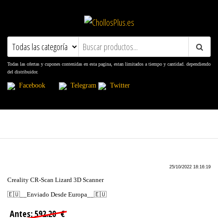
ChollosPlus.es
Ofertas, Promociones, Descuentos y
Cupones
Todas las ofertas y cupones contenidas en esta pagina, estan limitados a tiempo y cantidad. dependiendo
del distribuidor.
Facebook
Telegram
Twitter
25/10/2022 18:16:19
Creality CR-Scan Lizard 3D Scanner
🇪🇺__Enviado Desde Europa__🇪🇺
Antes: 592.20 €