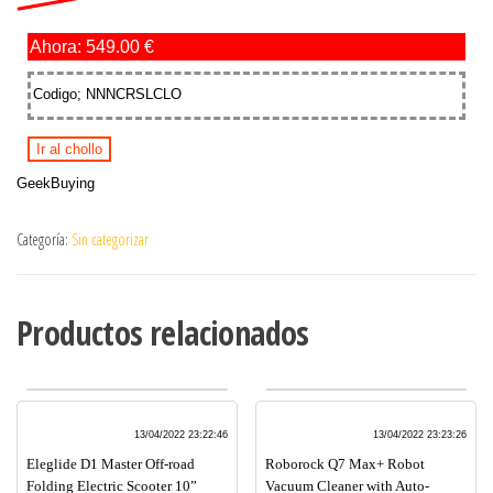
Ahora: 549.00 €
Codigo; NNNCRSLCLO
Ir al chollo
GeekBuying
Categoría:
Sin categorizar
Productos relacionados
13/04/2022 23:22:46
13/04/2022 23:23:26
Eleglide D1 Master Off-road
Roborock Q7 Max+ Robot
Folding Electric Scooter 10”
Vacuum Cleaner with Auto-