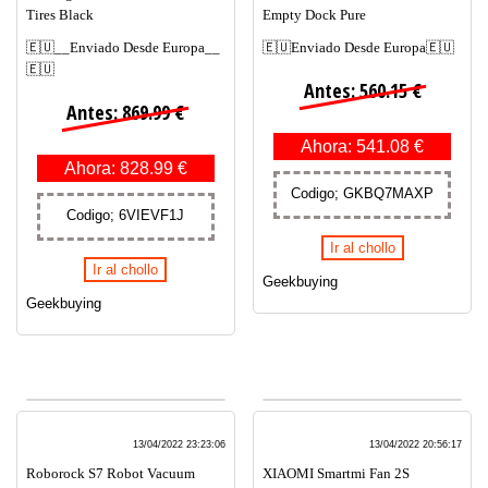
Tires Black
Empty Dock Pure
🇪🇺__Enviado Desde Europa__
🇪🇺Enviado Desde Europa🇪🇺
🇪🇺
Antes: 560.15 €
Antes: 869.99 €
Ahora: 541.08 €
Ahora: 828.99 €
Codigo; GKBQ7MAXP
Codigo; 6VIEVF1J
Ir al chollo
Ir al chollo
Geekbuying
Geekbuying
13/04/2022 23:23:06
13/04/2022 20:56:17
Roborock S7 Robot Vacuum
XIAOMI Smartmi Fan 2S