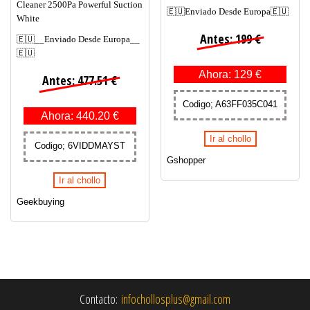
Cleaner 2500Pa Powerful Suction
🇪🇺Enviado Desde Europa🇪🇺
White
Antes: 199 €
🇪🇺__Enviado Desde Europa__
🇪🇺
Ahora: 129 €
Antes: 477.51 €
Codigo; A63FF035C041
Ahora: 440.20 €
Ir al chollo
Codigo; 6VIDDMAYST
Gshopper
Ir al chollo
Geekbuying
Contacto:
infochollosplus@gmail.com