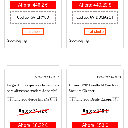
Ahora: 446.2 €
Ahora: 440.20 €
Codigo; 6VIERY8D
Codigo; 6VIDDMAYST
Ir al chollo
Ir al chollo
Geekbuying
Geekbuying
04/04/2022 19:12:18
13/04/2022 20:56:27
Juego de 5 recipientes herméticos
Dreame V9P Handheld Wireless
para alimentos madera de bambú
Vacuum Cleaner
🇪🇸Enviado desde España🇪🇸
🇪🇺Enviado Desde Europa🇪🇺
Antes: 31,72 €
Antes: 218 €
Ahora: 18,22 €
Ahora: 153 €