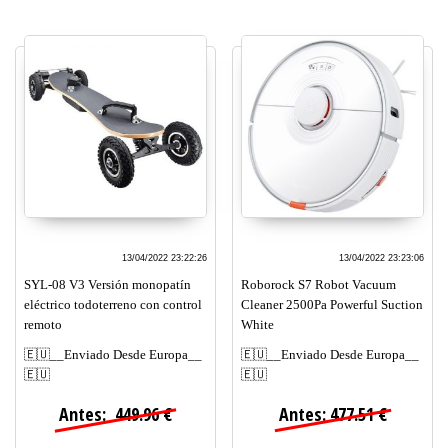
13/04/2022 23:22:26
13/04/2022 23:23:06
SYL-08 V3 Versión monopatín
Roborock S7 Robot Vacuum
eléctrico todoterreno con control
Cleaner 2500Pa Powerful Suction
remoto
White
🇪🇺__Enviado Desde Europa__
🇪🇺__Enviado Desde Europa__
🇪🇺
🇪🇺
Antes: 449.96 €
Antes: 477.51 €