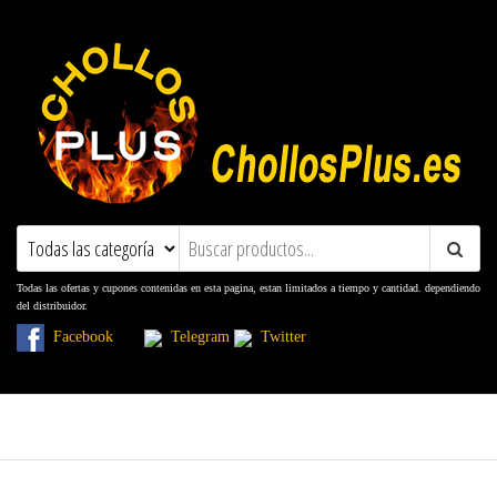
ChollosPlus.es
Ofertas, Promociones, Descuentos y
Cupones
Todas las ofertas y cupones contenidas en esta pagina, estan limitados a tiempo y cantidad. dependiendo
del distribuidor.
Facebook
Telegram
Twitter