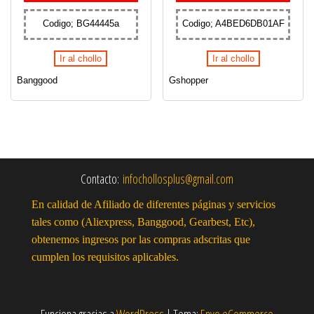
Codigo; BG44445a
Codigo; A4BED6DB01AF
Ir al chollo
Ir al chollo
Banggood
Gshopper
Contacto:
infochollosplus@gmail.com
En calidad de Afiliado de diferentes páginas y servicios
tales como (Aliexpress, Banggood, Gearbest, Etc),
obtenemos ingresos por las compras adscritas que
cumplen los requisitos aplicables.
Funciona gracias a
WordPress
|
Tema:
Envo eCommerce