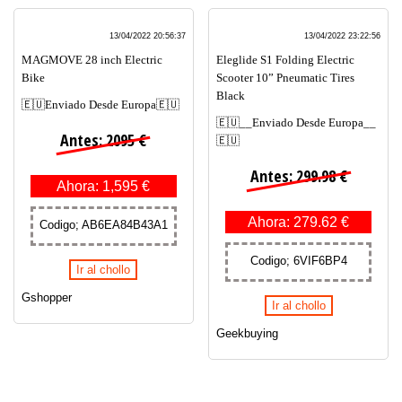
13/04/2022 20:56:37
13/04/2022 23:22:56
MAGMOVE 28 inch Electric
Eleglide S1 Folding Electric
Bike
Scooter 10” Pneumatic Tires
Black
🇪🇺Enviado Desde Europa🇪🇺
🇪🇺__Enviado Desde Europa__
Antes: 2095 €
🇪🇺
Antes: 299.98 €
Ahora: 1,595 €
Ahora: 279.62 €
Codigo; AB6EA84B43A1
Codigo; 6VIF6BP4
Ir al chollo
Gshopper
Ir al chollo
Geekbuying