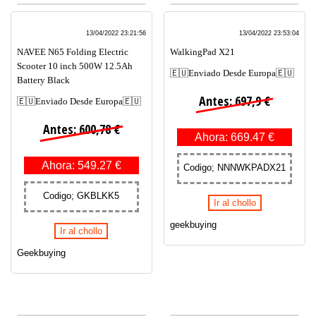
13/04/2022 23:21:56
13/04/2022 23:53:04
NAVEE N65 Folding Electric
WalkingPad X21
Scooter 10 inch 500W 12.5Ah
🇪🇺Enviado Desde Europa🇪🇺
Battery Black
Antes: 697,9 €
🇪🇺Enviado Desde Europa🇪🇺
Antes: 600,78 €
Ahora: 669.47 €
Ahora: 549.27 €
Codigo; NNNWKPADX21
Codigo; GKBLKK5
Ir al chollo
geekbuying
Ir al chollo
Geekbuying