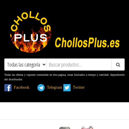
ChollosPlus.es
Ofertas, Promociones, Descuentos y
Cupones
Todas las ofertas y cupones contenidas en esta pagina, estan limitados a tiempo y cantidad. dependiendo
del distribuidor.
Facebook
Telegram
Twitter