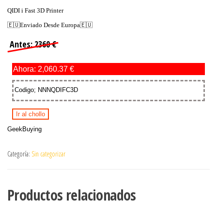
QIDI i Fast 3D Printer
🇪🇺Enviado Desde Europa🇪🇺
Antes: 2360 €
Ahora: 2,060.37 €
Codigo; NNNQDIFC3D
Ir al chollo
GeekBuying
Categoría:
Sin categorizar
Productos relacionados