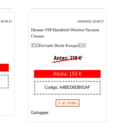
 20:56:17
13/04/2022 20:56:27
Dreame V9P Handheld Wireless Vacuum
Cleaner
🇪🇺Enviado Desde Europa🇪🇺
Antes: 218 €
Ahora: 153 €
Codigo; A4BED6DB01AF
Ir al chollo
Gshopper