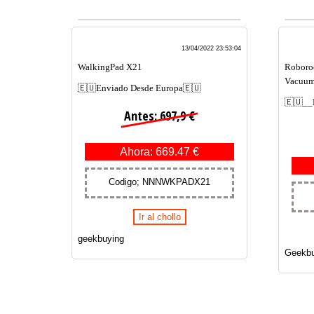
13/04/2022 23:53:04
WalkingPad X21
Roboroc
Vacuum
🇪🇺Enviado Desde Europa🇪🇺
🇪🇺__
Antes: 697,9 €
Ahora: 669.47 €
Codigo; NNNWKPADX21
Ir al chollo
geekbuying
Geekbu