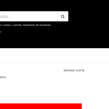
os a tiempo y cantidad. dependiendo del distribuidor.
ter
09/10/2022 12:05:38
trico