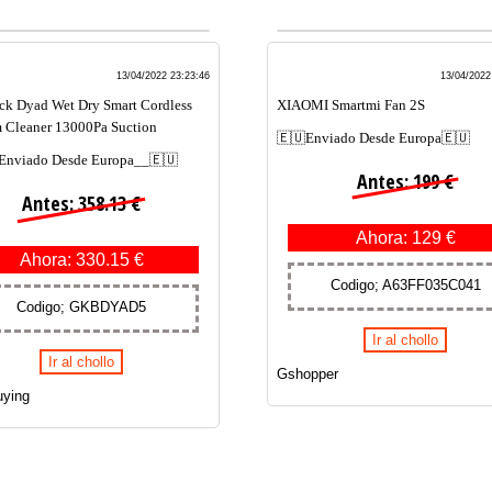
13/04/2022 23:23:46
13/04/2022
k Dyad Wet Dry Smart Cordless
XIAOMI Smartmi Fan 2S
 Cleaner 13000Pa Suction
🇪🇺Enviado Desde Europa🇪🇺
Enviado Desde Europa__🇪🇺
Antes: 199 €
Antes: 358.13 €
Ahora: 129 €
Ahora: 330.15 €
Codigo; A63FF035C041
Codigo; GKBDYAD5
Ir al chollo
Ir al chollo
Gshopper
ying