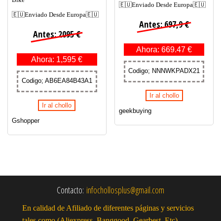
🇪🇺Enviado Desde Europa🇪🇺
🇪🇺Enviado Desde Europa🇪🇺
Antes: 697,9 €
Antes: 2095 €
Ahora: 669.47 €
Ahora: 1,595 €
Codigo; NNNWKPADX21
Codigo; AB6EA84B43A1
Ir al chollo
Ir al chollo
geekbuying
Gshopper
Contacto:
infochollosplus@gmail.com
En calidad de Afiliado de diferentes páginas y servicios
tales como (Aliexpress, Banggood, Gearbest, Etc),