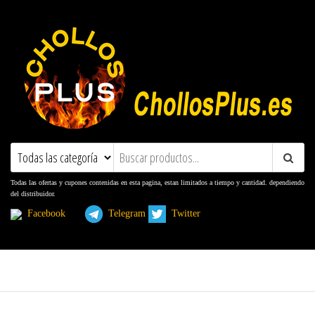
ChollosPlus.es
Ofertas, Promociones, Descuentos y
Cupones
Todas las ofertas y cupones contenidas en esta pagina, estan limitados a tiempo y cantidad. dependiendo
del distribuidor.
Facebook
Telegram
Twitter