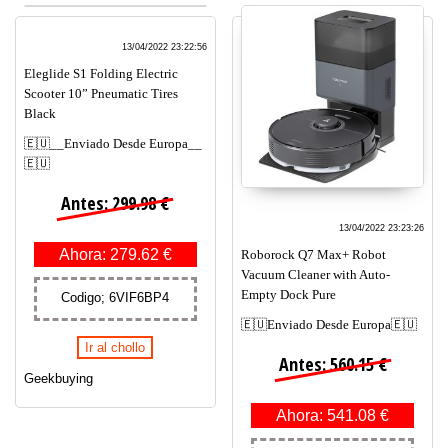
13/04/2022 23:22:56
Eleglide S1 Folding Electric
Scooter 10” Pneumatic Tires
Black
🇪🇺__Enviado Desde Europa__
🇪🇺
Antes: 299.98 €
13/04/2022 23:23:26
Ahora: 279.62 €
Roborock Q7 Max+ Robot
Vacuum Cleaner with Auto-
Empty Dock Pure
Codigo; 6VIF6BP4
🇪🇺Enviado Desde Europa🇪🇺
Ir al chollo
Antes: 560.15 €
Geekbuying
Ahora: 541.08 €