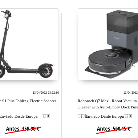
13/04/2022 23:22:36
13/04/2022
e S1 Plus Folding Electric Scooter
Roborock Q7 Max+ Robot Vacuum
Cleaner with Auto-Empty Dock Pur
Enviado Desde Europa__🇪🇺
🇪🇺Enviado Desde Europa🇪🇺
Antes: 359.98 €
Antes: 560.15 €