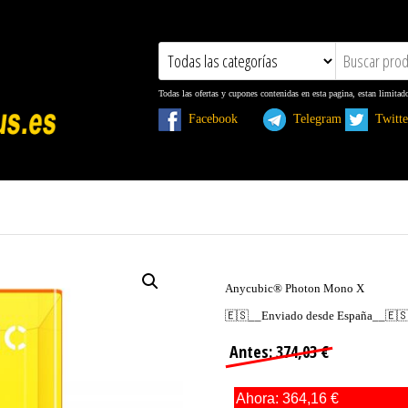
Todas las ofertas y cupones contenidas en esta pagina, estan limitad
Facebook
Telegram
Twit
Anycubic® Photon Mono X
🇪🇸__Enviado desde España__🇪
Antes: 374,03 €
Ahora: 364,16 €