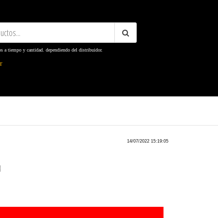
os a tiempo y cantidad. dependiendo del distribuidor.
ter
14/07/2022 15:19:05
