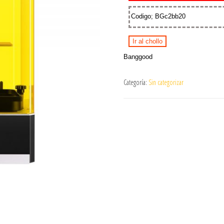
Codigo; BGc2bb20
Ir al chollo
Banggood
Categoría:
Sin categorizar