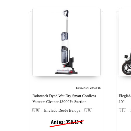
13/04/2022 23:23:46
Roborock Dyad Wet Dry Smart Cordless
Eleglid
Vacuum Cleaner 13000Pa Suction
10”
🇪🇺__Enviado Desde Europa__🇪🇺
🇪🇺__
Antes: 358.13 €