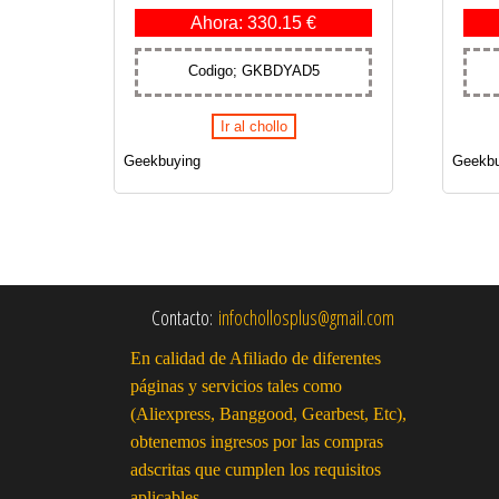
Ahora: 330.15 €
Codigo; GKBDYAD5
Ir al chollo
Geekbuying
Geekbu
Contacto:
infochollosplus@gmail.com
En calidad de Afiliado de diferentes
páginas y servicios tales como
(Aliexpress, Banggood, Gearbest, Etc),
obtenemos ingresos por las compras
adscritas que cumplen los requisitos
aplicables.