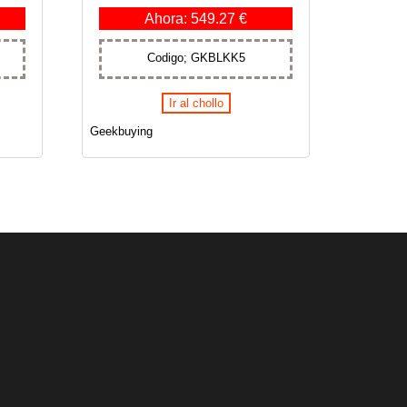
Ahora: 549.27 €
Codigo; GKBLKK5
Ir al chollo
Geekbuying