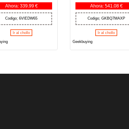
Ahora: 339.99 €
Ahora: 541.08 €
Codigo; 6VIEDW65
Codigo; GKBQ7MAXP
Ir al chollo
Ir al chollo
ying
Geekbuying