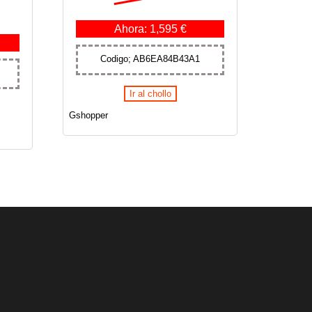
Ahora: 1,595 €
Codigo; AB6EA84B43A1
Ir al chollo
Gshopper