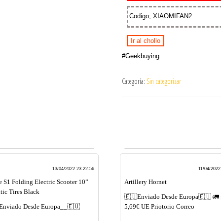
Codigo; XIAOMIFAN2
Ir al chollo
#Geekbuying
Categoría:
Sin categorizar
13/04/2022 23:22:56
11/04/2022
e S1 Folding Electric Scooter 10”
Artillery Hornet
ic Tires Black
🇪🇺Enviado Desde Europa🇪🇺 🚛 
Enviado Desde Europa__🇪🇺
5,69€ UE Priotorio Correo