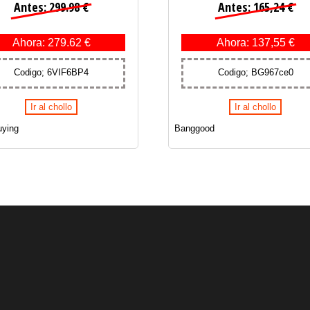
Antes: 299.98 €
Antes: 165,24 €
Ahora: 279.62 €
Ahora: 137,55 €
Codigo; 6VIF6BP4
Codigo; BG967ce0
Ir al chollo
Ir al chollo
ying
Banggood