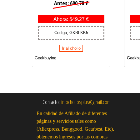
Antes: 600,78 €
Ahora: 549.27 €
Codigo; GKBLKK5
Ir al chollo
Geekbuying
Geekbu
Contacto:
infochollosplus@gmail.com
En calidad de Afiliado de diferentes
páginas y servicios tales como
(Aliexpress, Banggood, Gearbest, Etc),
obtenemos ingresos por las compras