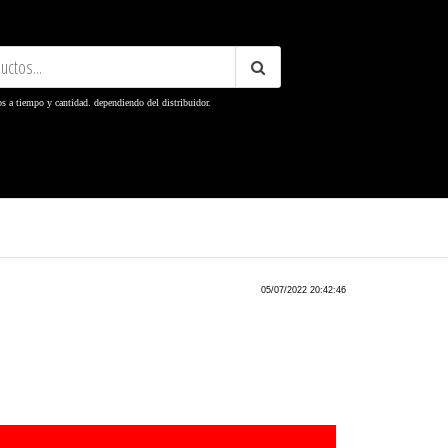
os a tiempo y cantidad. dependiendo del distribuidor.
er
05/07/2022 20:42:46