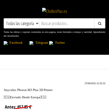
ChollosPlus.es
Ofertas, Promociones, Descuentos y
Cupones
Todas las ofertas y cupones contenidas en esta pagina, estan limitados a tiempo y cantidad. dependiendo
del distribuidor.
Facebook
Telegram
Twitter
27/06/2022 21:02:22
Anycubic Photon M3 Plus 3D Printer
🇪🇺Enviado Desde Europa🇪🇺
Antes: 657.85 €