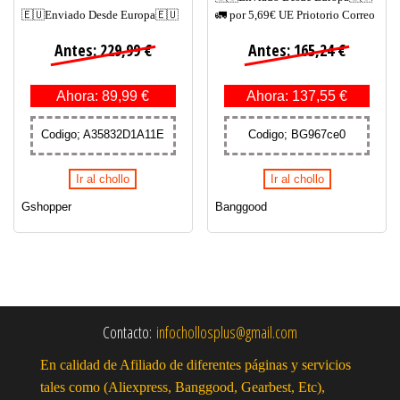
🇪🇺Enviado Desde Europa🇪🇺
🚛 por 5,69€ UE Priotorio Correo
Antes: 229,99 €
Antes: 165,24 €
Ahora: 89,99 €
Ahora: 137,55 €
Codigo; A35832D1A11E
Codigo; BG967ce0
Ir al chollo
Ir al chollo
Gshopper
Banggood
Contacto:
infochollosplus@gmail.com
En calidad de Afiliado de diferentes páginas y servicios
tales como (Aliexpress, Banggood, Gearbest, Etc),