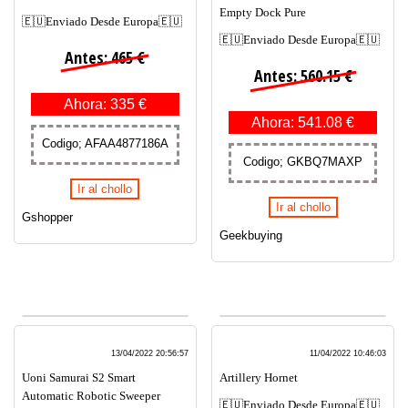
Empty Dock Pure
🇪🇺Enviado Desde Europa🇪🇺
🇪🇺Enviado Desde Europa🇪🇺
Antes: 465 €
Antes: 560.15 €
Ahora: 335 €
Ahora: 541.08 €
Codigo; AFAA4877186A
Codigo; GKBQ7MAXP
Ir al chollo
Ir al chollo
Gshopper
Geekbuying
13/04/2022 20:56:57
11/04/2022 10:46:03
Uoni Samurai S2 Smart
Artillery Hornet
Automatic Robotic Sweeper
🇪🇺Enviado Desde Europa🇪🇺