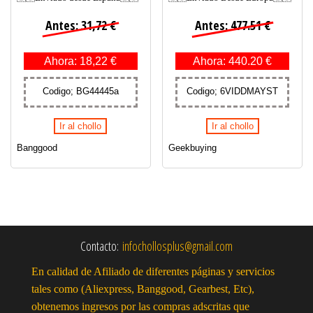
Antes: 31,72 €
Antes: 477.51 €
Ahora: 18,22 €
Ahora: 440.20 €
Codigo; BG44445a
Codigo; 6VIDDMAYST
Ir al chollo
Ir al chollo
Banggood
Geekbuying
Contacto:
infochollosplus@gmail.com
En calidad de Afiliado de diferentes páginas y servicios
tales como (Aliexpress, Banggood, Gearbest, Etc),
obtenemos ingresos por las compras adscritas que