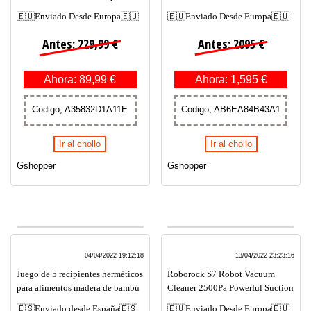
🇪🇺Enviado Desde Europa🇪🇺
🇪🇺Enviado Desde Europa🇪🇺
Antes: 229,99 €
Antes: 2095 €
Ahora: 89,99 €
Ahora: 1,595 €
Codigo; A35832D1A11E
Codigo; AB6EA84B43A1
Ir al chollo
Ir al chollo
Gshopper
Gshopper
04/04/2022 19:12:18
13/04/2022 23:23:16
Juego de 5 recipientes herméticos
Roborock S7 Robot Vacuum
para alimentos madera de bambú
Cleaner 2500Pa Powerful Suction
🇪🇸Enviado desde España🇪🇸
🇪🇺Enviado Desde Europa🇪🇺