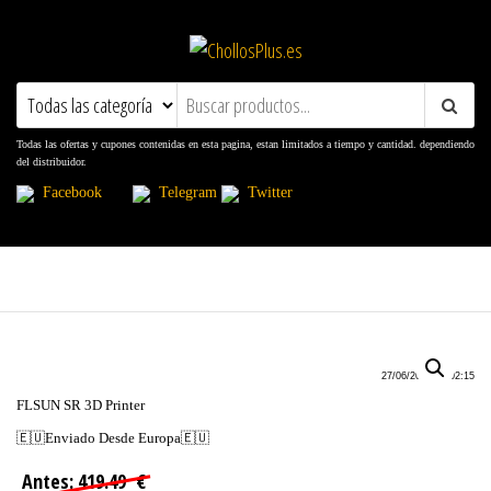
ChollosPlus.es
Ofertas, Promociones, Descuentos y
Cupones
Todas las ofertas y cupones contenidas en esta pagina, estan limitados a tiempo y cantidad. dependiendo
del distribuidor.
Facebook
Telegram
Twitter
27/06/2022 21:02:15
FLSUN SR 3D Printer
🇪🇺Enviado Desde Europa🇪🇺
Antes: 419.49 €