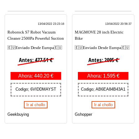
13/04/2022 23:23:16
13/04/2022 20:56:37
Roborock S7 Robot Vacuum
MAGMOVE 28 inch Electric
Cleaner 2500Pa Powerful Suction
Bike
🇪🇺Enviado Desde Europa🇪🇺
🇪🇺Enviado Desde Europa🇪🇺
Antes: 477.51 €
Antes: 2095 €
Ahora: 440.20 €
Ahora: 1,595 €
Codigo; 6VIDDMAYST
Codigo; AB6EA84B43A1
Ir al chollo
Ir al chollo
Geekbuying
Gshopper