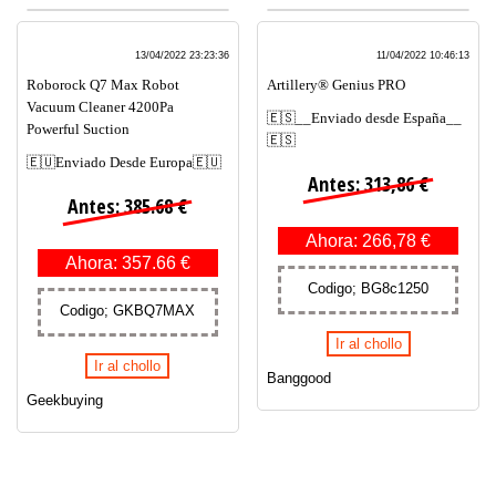
13/04/2022 23:23:36
11/04/2022 10:46:13
Roborock Q7 Max Robot
Artillery® Genius PRO
Vacuum Cleaner 4200Pa
🇪🇸__Enviado desde España__
Powerful Suction
🇪🇸
🇪🇺Enviado Desde Europa🇪🇺
Antes: 313,86 €
Antes: 385.68 €
Ahora: 266,78 €
Ahora: 357.66 €
Codigo; BG8c1250
Codigo; GKBQ7MAX
Ir al chollo
Ir al chollo
Banggood
Geekbuying