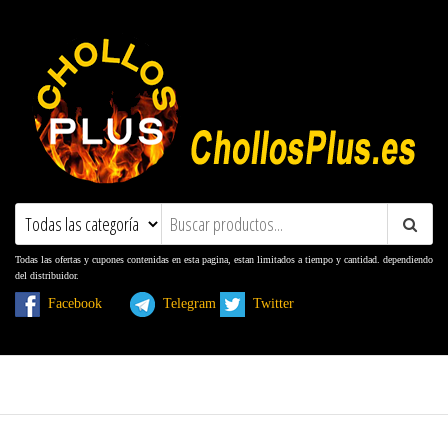
ChollosPlus.es
Ofertas, Promociones, Descuentos y
Cupones
Todas las ofertas y cupones contenidas en esta pagina, estan limitados a tiempo y cantidad. dependiendo
del distribuidor.
Facebook
Telegram
Twitter