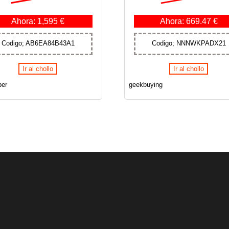
Ahora: 1,595 €
Ahora: 669.47 €
Codigo; AB6EA84B43A1
Codigo; NNNWKPADX21
Ir al chollo
Ir al chollo
er
geekbuying