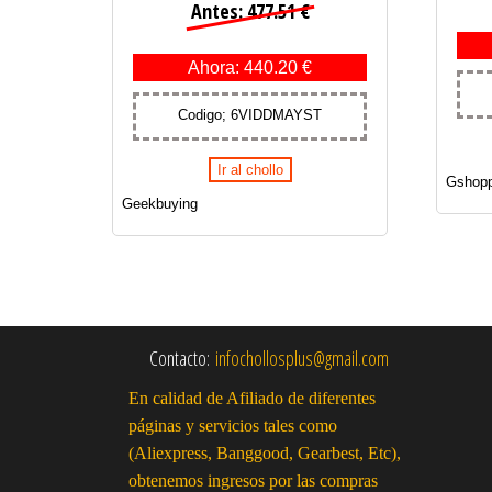
Antes: 477.51 €
Ahora: 440.20 €
Codigo; 6VIDDMAYST
Ir al chollo
Gshopp
Geekbuying
Contacto:
infochollosplus@gmail.com
En calidad de Afiliado de diferentes
páginas y servicios tales como
(Aliexpress, Banggood, Gearbest, Etc),
obtenemos ingresos por las compras