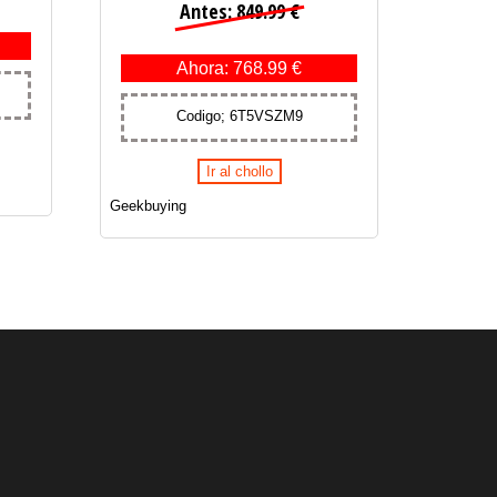
Antes: 849.99 €
Ahora: 768.99 €
Codigo; 6T5VSZM9
Ir al chollo
Geekbuying