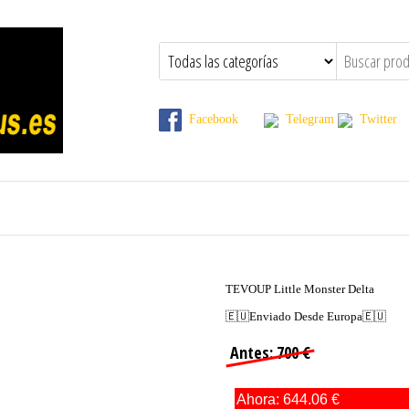
Todas las ofertas y cupones contenidas en esta pagina, estan limitad
Facebook
Telegram
Twitt
TEVOUP Little Monster Delta
🇪🇺Enviado Desde Europa🇪🇺
Antes: 700 €
Ahora: 644.06 €