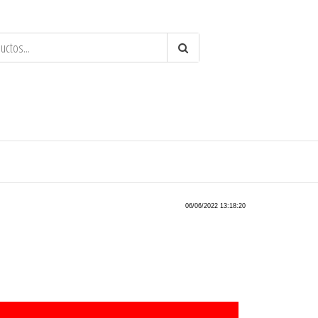
os a tiempo y cantidad. dependiendo del distribuidor.
er
06/06/2022 13:18:20