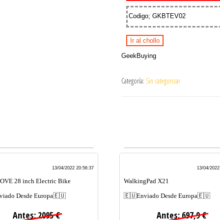
Codigo; GKBTEV02
Ir al chollo
GeekBuying
Categoría:
Sin categorizar
13/04/2022 20:56:37
13/04/2022
E 28 inch Electric Bike
WalkingPad X21
viado Desde Europa🇪🇺
🇪🇺Enviado Desde Europa🇪🇺
Antes: 2095 €
Antes: 697,9 €