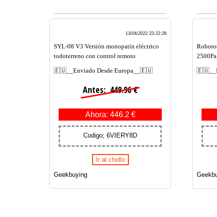
13/04/2022 23:22:26
SYL-08 V3 Versión monopatín eléctrico
Roboro
todoterreno con control remoto
2500Pa 
🇪🇺__Enviado Desde Europa__🇪🇺
🇪🇺__
Antes: 449.96 €
Ahora: 446.2 €
Codigo; 6VIERY8D
Ir al chollo
Geekbuying
Geekbu