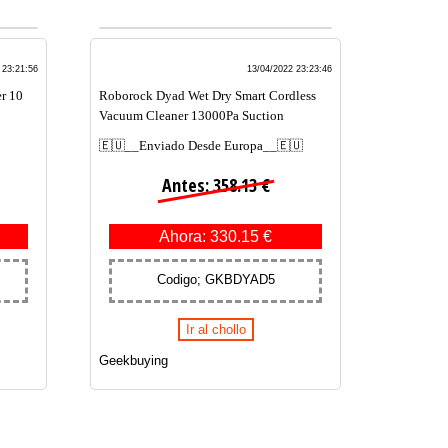
 23:21:56
13/04/2022 23:23:46
r 10
Roborock Dyad Wet Dry Smart Cordless
Vacuum Cleaner 13000Pa Suction
🇪🇺__Enviado Desde Europa__🇪🇺
Antes: 358.13 €
Ahora: 330.15 €
Codigo; GKBDYAD5
Ir al chollo
Geekbuying