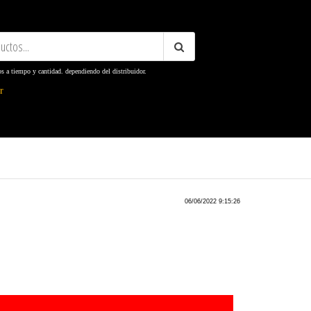
os a tiempo y cantidad. dependiendo del distribuidor.
ter
06/06/2022 9:15:26