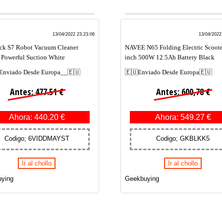
13/04/2022 23:23:06
13/04/2022
ck S7 Robot Vacuum Cleaner
NAVEE N65 Folding Electric Scoote
Powerful Suction White
inch 500W 12.5Ah Battery Black
Enviado Desde Europa__🇪🇺
🇪🇺Enviado Desde Europa🇪🇺
Antes: 477.51 €
Antes: 600,78 €
Ahora: 440.20 €
Ahora: 549.27 €
Codigo; 6VIDDMAYST
Codigo; GKBLKK5
Ir al chollo
Ir al chollo
ying
Geekbuying