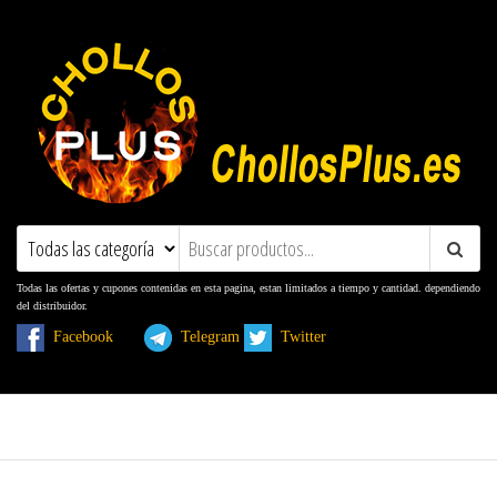
ChollosPlus.es
Ofertas, Promociones, Descuentos y
Cupones
Todas las ofertas y cupones contenidas en esta pagina, estan limitados a tiempo y cantidad. dependiendo
del distribuidor.
Facebook
Telegram
Twitter