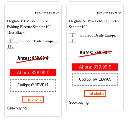
13/04/2022 23:22:46
13/04/2022 23:22:36
Eleglide D1 Master Off-road
Eleglide S1 Plus Folding Electric
Folding Electric Scooter 10”
Scooter 10”
Tires Black
🇪🇺__Enviado Desde Europa__
🇪🇺__Enviado Desde Europa__
🇪🇺
🇪🇺
Antes: 359.98 €
Antes: 869.99 €
Ahora: 339.99 €
Ahora: 828.99 €
Codigo; 6VIEDW65
Codigo; 6VIEVF1J
Ir al chollo
Ir al chollo
Geekbuying
Geekbuying