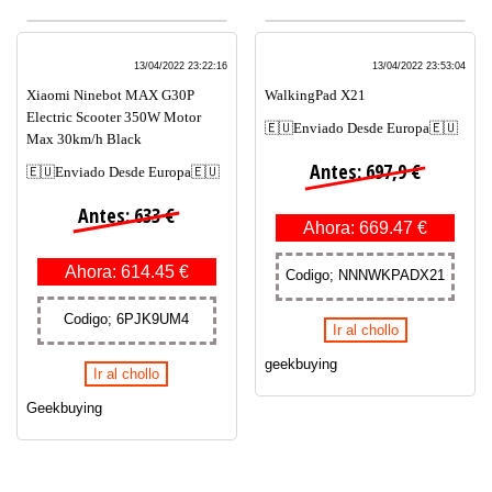
13/04/2022 23:22:16
13/04/2022 23:53:04
Xiaomi Ninebot MAX G30P
WalkingPad X21
Electric Scooter 350W Motor
🇪🇺Enviado Desde Europa🇪🇺
Max 30km/h Black
Antes: 697,9 €
🇪🇺Enviado Desde Europa🇪🇺
Antes: 633 €
Ahora: 669.47 €
Ahora: 614.45 €
Codigo; NNNWKPADX21
Codigo; 6PJK9UM4
Ir al chollo
geekbuying
Ir al chollo
Geekbuying