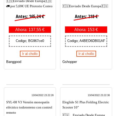
🇪🇺Enviado Desde Europa🇪🇺
🚛 por 5,69€ UE Priotorio Correo
🇪🇺Enviado Desde Europa🇪🇺
Antes: 165,24 €
Antes: 218 €
Ahora: 137,55 €
Ahora: 153 €
Codigo; BG967ce0
Codigo; A4BED6DB01AF
Ir al chollo
Ir al chollo
Banggood
Gshopper
13/04/2022 23:22:26
13/04/2022 23:22:36
SYL-08 V3 Versión monopatín
Eleglide S1 Plus Folding Electric
eléctrico todoterreno con control
Scooter 10”
remoto
🇪🇺__Enviado Desde Europa__