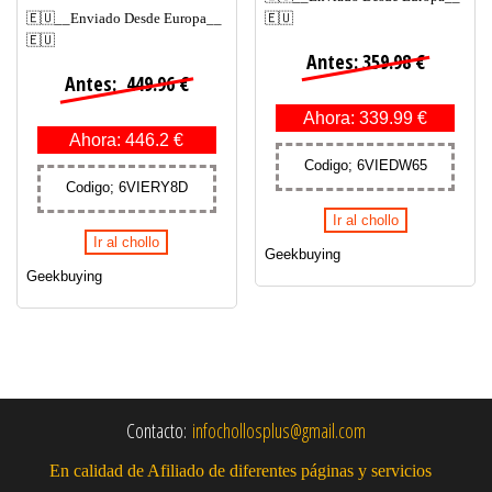
🇪🇺__Enviado Desde Europa__
🇪🇺
🇪🇺
Antes: 359.98 €
Antes: 449.96 €
Ahora: 339.99 €
Ahora: 446.2 €
Codigo; 6VIEDW65
Codigo; 6VIERY8D
Ir al chollo
Ir al chollo
Geekbuying
Geekbuying
Contacto:
infochollosplus@gmail.com
En calidad de Afiliado de diferentes páginas y servicios