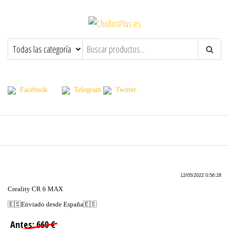
ChollosPlus.es
Ofertas, Promociones, Descuentos y
Cupones
Todas las ofertas y cupones contenidas en esta pagina, estan limitados a tiempo y cantidad. dependiendo
del distribuidor.
Facebook
Telegram
Twitter
12/05/2022 0:56:28
Creality CR 6 MAX
🇪🇸Enviado desde España🇪🇸
Antes: 660 €