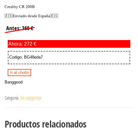
Creality CR 200B
🇪🇸Enviado desde España🇪🇸
Antes: 360 €
Ahora: 272 €
Codigo; BG48eda7
Ir al chollo
Banggood
Categoría:
Sin categorizar
Productos relacionados