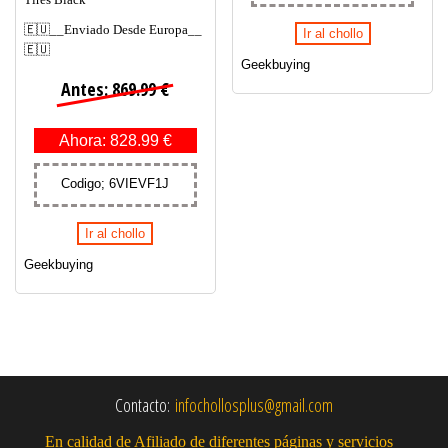
🇪🇺__Enviado Desde Europa__
Ir al chollo
🇪🇺
Geekbuying
Antes: 869.99 €
Ahora: 828.99 €
Codigo; 6VIEVF1J
Ir al chollo
Geekbuying
Contacto:
infochollosplus@gmail.com
En calidad de Afiliado de diferentes páginas y servicios