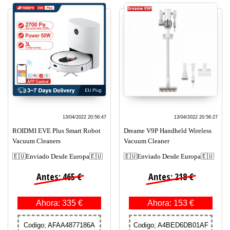
13/04/2022 20:56:47
13/04/2022 20:56:27
ROIDMI EVE Plus Smart Robot
Dreame V9P Handheld Wireless
Vacuum Cleaners
Vacuum Cleaner
🇪🇺Enviado Desde Europa🇪🇺
🇪🇺Enviado Desde Europa🇪🇺
Antes: 465 €
Antes: 218 €
Ahora: 335 €
Ahora: 153 €
Codigo; AFAA4877186A
Codigo; A4BED6DB01AF