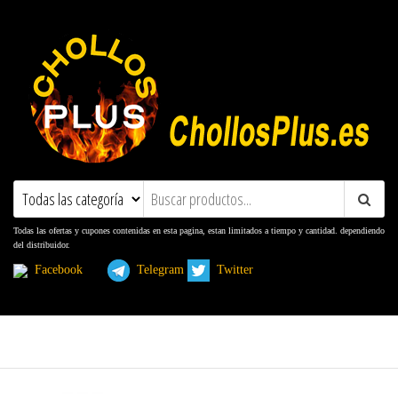
ChollosPlus.es
Ofertas, Promociones, Descuentos y
Cupones
Todas las ofertas y cupones contenidas en esta pagina, estan limitados a tiempo y cantidad. dependiendo
del distribuidor.
Facebook
Telegram
Twitter