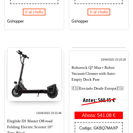
Ir al chollo
Ir al chollo
Gshopper
Gshopper
13/04/2022 23:23:26
Roborock Q7 Max+ Robot
Vacuum Cleaner with Auto-
Empty Dock Pure
🇪🇺Enviado Desde Europa🇪🇺
Antes: 560.15 €
13/04/2022 23:22:46
Ahora: 541.08 €
Eleglide D1 Master Off-road
Folding Electric Scooter 10”
Codigo; GKBQ7MAXP
Tires Black