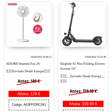
13/04/2022 20:56:17
13/04/2022 23:22:36
XIAOMI Smartmi Fan 2S
Eleglide S1 Plus Folding Electric
Scooter 10”
🇪🇺Enviado Desde Europa🇪🇺
🇪🇺__Enviado Desde Europa__
Antes: 199 €
🇪🇺
Antes: 359.98 €
Ahora: 129 €
Ahora: 339.99 €
Codigo; A63FF035C041