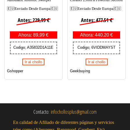
🇪🇺Enviado Desde Europa🇪🇺
🇪🇺Enviado Desde Europa🇪🇺
Antes: 229,99 €
Antes: 477.51 €
Ahora: 89,99 €
Ahora: 440.20 €
Codigo; A35832D1A11E
Codigo; 6VIDDMAYST
Ir al chollo
Ir al chollo
Gshopper
Geekbuying
Contacto:
infochollosplus@gmail.com
En calidad de Afiliado de diferentes páginas y servicios
tales como (Aliexpress, Banggood, Gearbest, Etc),