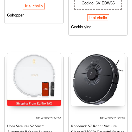
Codigo; 6VIEDW65
Ir al chollo
Gshopper
Ir al chollo
Geekbuying
13/04/2022 20:56:57
13/04/2022 23:23:16
Uoni Samurai S2 Smart
Roborock S7 Robot Vacuum
Automatic Robotic Sweeper
Cleaner 2500Pa Powerful Suction