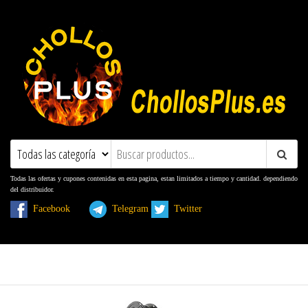
ChollosPlus.es
Ofertas, Promociones, Descuentos y
Cupones
Todas las ofertas y cupones contenidas en esta pagina, estan limitados a tiempo y cantidad. dependiendo
del distribuidor.
Facebook
Telegram
Twitter