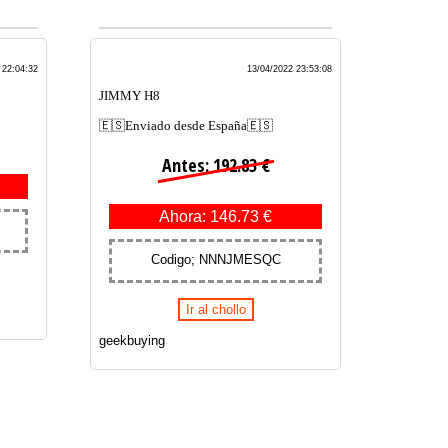
 22:04:32
13/04/2022 23:53:08
JIMMY H8
🇪🇸Enviado desde España🇪🇸
Antes: 192.83 €
Ahora: 146.73 €
Codigo; NNNJMESQC
Ir al chollo
geekbuying