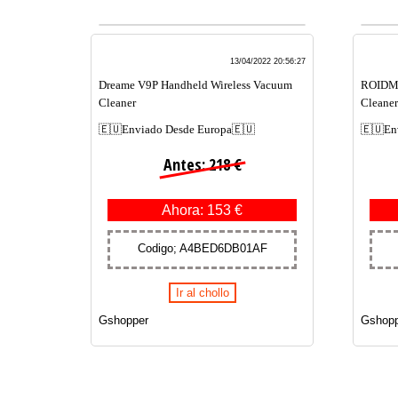
13/04/2022 20:56:27
Dreame V9P Handheld Wireless Vacuum
ROIDMI
Cleaner
Cleaner
🇪🇺Enviado Desde Europa🇪🇺
🇪🇺En
Antes: 218 €
Ahora: 153 €
Codigo; A4BED6DB01AF
Ir al chollo
Gshopper
Gshopp