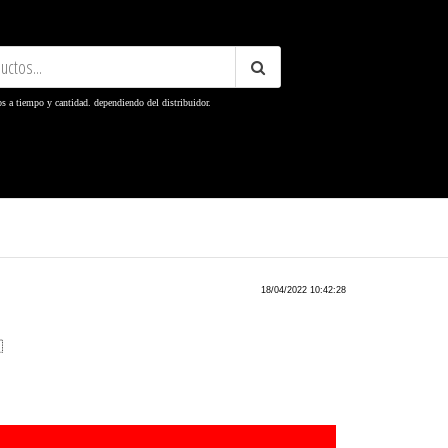
os a tiempo y cantidad. dependiendo del distribuidor.
er
18/04/2022 10:42:28
