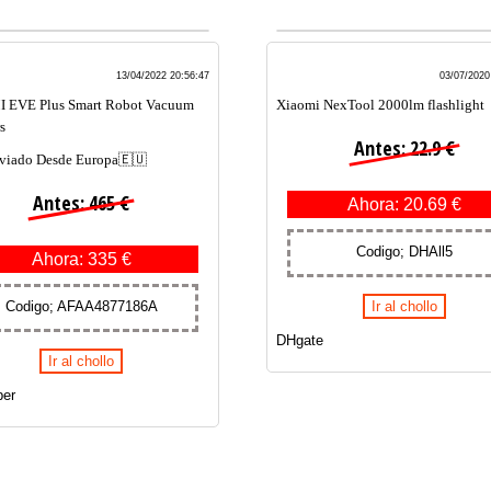
13/04/2022 20:56:47
03/07/2020
 EVE Plus Smart Robot Vacuum
Xiaomi NexTool 2000lm flashlight
s
Antes: 22.9 €
viado Desde Europa🇪🇺
Antes: 465 €
Ahora: 20.69 €
Codigo; DHAll5
Ahora: 335 €
Codigo; AFAA4877186A
Ir al chollo
DHgate
Ir al chollo
er