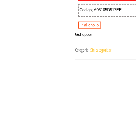
Codigo; A05105D517EE
Ir al chollo
Gshopper
Categoría:
Sin categorizar